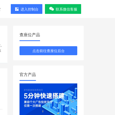
索
进入控制台
联系微信客服
查座位产品
,
位
点击前往查座位后台
官方产品