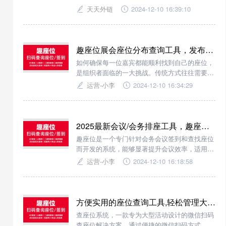
码查询座位号、批量导入参会成员等功能。
天天外链
2024-12-10 16:39:10
趣座位展会座位分布查询工具，发布会/经销会议/理事会扫码查座位
如何确保每一位嘉宾都能顺利找到自己的座位，
是组织者面临的一大挑战。传统方式往往需要人
工分发纸质座位卡或通过口头引导，不仅效率低
运营-小李
2024-12-10 16:34:29
下，还容易出现混乱，随着科技的发展，微信扫
码查座位系统应运而生，为各种大会带来了新的
解决方案
2025最新会议/会务排座工具，趣座位，支持H5链接/小程序/二维码查询
趣座位是一个专门针对会务会议签到和查找座位
而开发的系统，能够显著提升会议效率，适用于
年会扫码查座位，发布会扫码查座位，活动扫码
运营-小李
2024-12-10 16:18:58
查座次/车次，招聘会扫码查公司信息等！无需
下载客户端，直接线上创建即可使用。
方便实用的座位查询工具,轻松管理大型活动座位，趣座位助力您的周年庆典
查座位系统，一款专为大型活动设计的微信扫码
查座位解决方案。通过便捷的微信扫码方式，参