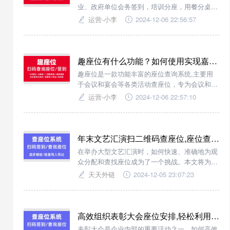
业、政府单位会务签到，培训分座，用餐分桌，
只需通过手机扫描二维码，即可快速获取活动主
运营-小李
2024-12-06 22:56:57
题信息，查询自己对应的座位信息。
趣座位有什么功能？如何使用实现嘉宾扫码查询座位？
趣座位是一款功能丰富的座位查询系统,主要用
于会议和宴会等各类活动查座位，专为会议和活
动设计的微信扫码查座位解决方案，实现了从签
运营-小李
2024-12-06 22:57:10
到到座位查找的一站式服务；管理员发布活动,
用户查询座位分布，高效完成入场。
年末文艺汇演扫二维码查座位,座位查询小程序让您的活动体验更上一层楼
在举办大型文艺汇演时，如何快速、准确地为观
众分配和查找座位成为了一个挑战。本文将为您
介绍一款创新的解决方案——查座位系统，它通
天天外链
2024-12-05 23:07:23
过微信扫码的方式，让您轻松管理座位信息，提
升活动效率。
高效组织表彰大会座位安排,轻松利用扫码查座位系统提升体验
表彰大会是企业内部的重要活动之一，如何高效