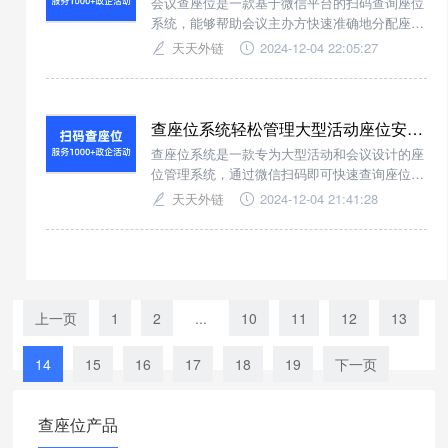
会议查座位是一款基于微信平台的扫码查询座位
系统，能够帮助会议主办方快速准确地分配座
位，并让参会者轻松找到自己的位置。该系统不
天天外链
2024-12-04 22:05:27
仅提升了用户体验，还大大提高了会议组织的效
率。
查座位系统轻松管理大型活动座位安排,快速扫码查询座位分布
查座位系统是一款专为大型活动和会议设计的座
位管理系统，通过微信扫码即可快速查询座位号
或用餐号，极大提升了活动的组织效率和参与者
天天外链
2024-12-04 21:41:28
的体验。
上一页
1
2
...
10
11
12
13
14
15
16
17
18
19
下一页
查座位产品