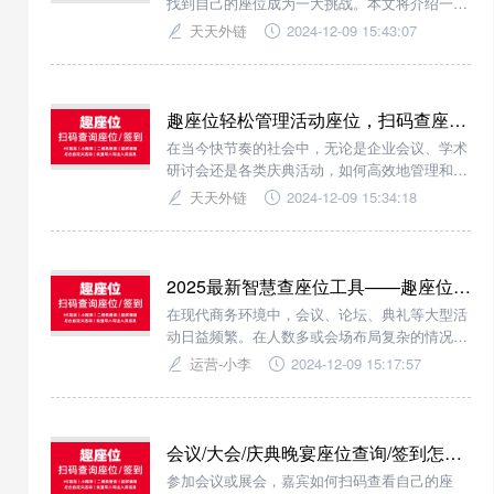
找到自己的座位成为一大挑战。本文将介绍一种
高效的解决方案——查座位系统，通过微信扫码
天天外链
2024-12-09 15:43:07
即可快速定位座位号，极大地提升了活动的流畅
性和参与感。
趣座位轻松管理活动座位，扫码查座位让年终会议活动更加有序
在当今快节奏的社会中，无论是企业会议、学术
研讨会还是各类庆典活动，如何高效地管理和分
配座位成为了活动组织者面临的一大挑战。传统
天天外链
2024-12-09 15:34:18
的手动分配座位方式不仅耗时耗力，而且容易出
错，影响参会人员的体验。为了帮助解决这一问
题，我们推出了“趣座位”，这是一款基于微信平
台的智能座位管理系统，旨在通过科技手段简化
2025最新智慧查座位工具——趣座位，快速扫码签到/查询座位
活动
在现代商务环境中，会议、论坛、典礼等大型活
动日益频繁。在人数多或会场布局复杂的情况
下，嘉宾往往难以及时找到自己的座位，“趣座
运营-小李
2024-12-09 15:17:57
位”支持扫码查询获取座位号和用餐号。这一过
程简单快捷，避免了传统纸质名单查找的繁琐与
不便。
会议/大会/庆典晚宴座位查询/签到怎么弄？趣座位轻松实现扫码查座位
参加会议或展会，嘉宾如何扫码查看自己的座