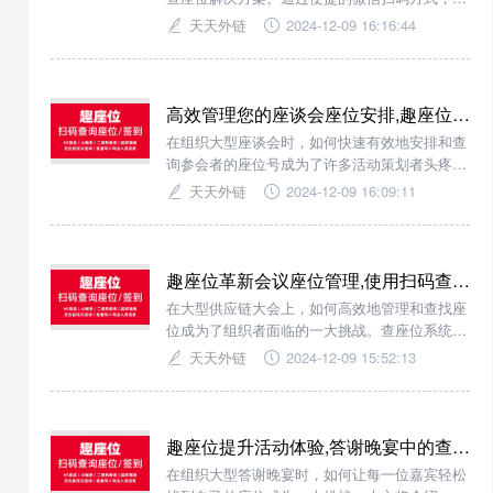
会者可以快速找到自己的座位，同时帮助活动主
天天外链
2024-12-09 16:16:44
办方有效管理参会人员信息，提升活动体验。
高效管理您的座谈会座位安排,趣座位让座位查询/签到变得简单
在组织大型座谈会时，如何快速有效地安排和查
询参会者的座位号成为了许多活动策划者头疼的
问题。查座位系统为您提供了一种全新的解决方
天天外链
2024-12-09 16:09:11
案，通过微信扫码即可轻松查询座位号，支持批
量导入参会成员，极大地提升了活动的效率与体
验。
趣座位革新会议座位管理,使用扫码查座位轻松管理供应链大会
在大型供应链大会上，如何高效地管理和查找座
位成为了组织者面临的一大挑战。查座位系统提
供了一种全新的解决方案，通过微信扫码即可快
天天外链
2024-12-09 15:52:13
速查询座位号和用餐号，大大提升了参会者的体
验和大会的组织效率。
趣座位提升活动体验,答谢晚宴中的查座位系统应用指南
在组织大型答谢晚宴时，如何让每一位嘉宾轻松