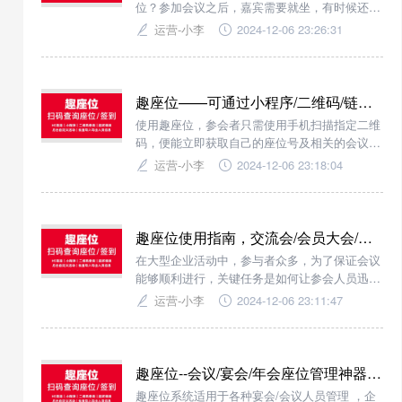
位？参加会议之后，嘉宾需要就坐，有时候还需
要分区域的就坐。“趣座位”能够让每一位嘉宾通
运营-小李
2024-12-06 23:26:31
过扫码查询到分布图和自己的座位。
趣座位——可通过小程序/二维码/链接查询会议座位安排
使用趣座位，参会者只需使用手机扫描指定二维
码，便能立即获取自己的座位号及相关的会议信
息。简化了参会流程，减少了排队等候的时间，
运营-小李
2024-12-06 23:18:04
还避免了因座位安排不当而产生的混乱。
趣座位使用指南，交流会/会员大会/论坛峰会嘉宾扫码查座位/桌位
在大型企业活动中，参与者众多，为了保证会议
能够顺利进行，关键任务是如何让参会人员迅速
找到自己的座位，避免浪费时间。传统的做法往
运营-小李
2024-12-06 23:11:47
往需要工作人员手动引导，耗时耗力还容易出
错。针对这一痛点，“趣座位”以扫码技术为核
心，为组织者提供了一套简单高效的解决方案。
趣座位--会议/宴会/年会座位管理神器，轻松扫码查座位
趣座位系统适用于各种宴会/会议人员管理 ，企