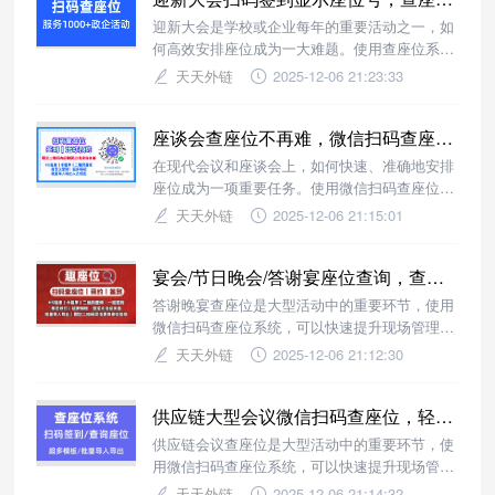
迎新大会是学校或企业每年的重要活动之一，如
何高效安排座位成为一大难题。使用查座位系
统，通过微信扫码查座位，快速分配座位号，提
天天外链
2025-12-06 21:23:33
升参会体验。
座谈会查座位不再难，微信扫码查座位系统让流程更高效
在现代会议和座谈会上，如何快速、准确地安排
座位成为一项重要任务。使用微信扫码查座位系
统，可以轻松实现一键查询座位号，提升参会体
天天外链
2025-12-06 21:15:01
验。
宴会/节日晚会/答谢宴座位查询，查座位小程序轻松安排
答谢晚宴查座位是大型活动中的重要环节，使用
微信扫码查座位系统，可以快速提升现场管理效
率，让宾客轻松找到自己的座位。
天天外链
2025-12-06 21:12:30
供应链大型会议微信扫码查座位，轻松管理让活动更高效
供应链会议查座位是大型活动中的重要环节，使
用微信扫码查座位系统，可以快速提升现场管理
效率，让宾客轻松找到自己的座位。
天天外链
2025-12-06 21:14:32