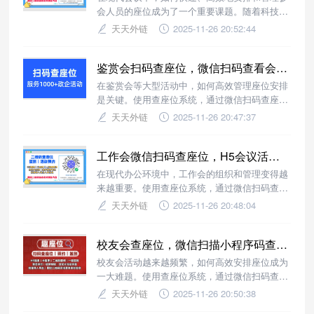
会人员的座位成为了一个重要课题。随着科技的
发展，越来越多的组织开始采用‘建设会议扫码查
天天外链
2025-11-26 20:52:44
座位’系统，以提高会议效率和用户体验。
鉴赏会扫码查座位，微信扫码查看会议/宴会主题及时间地点
在鉴赏会等大型活动中，如何高效管理座位安排
是关键。使用查座位系统，通过微信扫码查座
位，轻松实现座位查询与管理。
天天外链
2025-11-26 20:47:37
工作会微信扫码查座位，H5会议活动查询座位/签到小程序
在现代办公环境中，工作会的组织和管理变得越
来越重要。使用查座位系统，通过微信扫码查座
位功能，可以大幅提升会议效率，减少现场混
天天外链
2025-11-26 20:48:04
乱。
校友会查座位，微信扫描小程序码查询会议活动座位/签到
校友会活动越来越频繁，如何高效安排座位成为
一大难题。使用查座位系统，通过微信扫码查座
位，让每一位校友快速找到自己的位置，提升活
天天外链
2025-11-26 20:50:38
动体验。