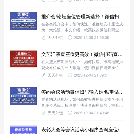
推介会/论坛座位管理新选择！微信扫码查座位助力活动更顺畅
在各类推介会中，如何快速、准确地安排座位成
为一大难题。本文介绍一款高效的微信扫码查座
位系统，帮助客户一键查询座位号，提升活动体
天天外链
2025-12-05 21:56:39
验。
文艺汇演查座位更高效！微信扫码查看宴会主题以及时间地点
在大型文艺汇演活动中，如何快速、准确地安排
观众座位成为一大难题。使用微信扫码查座位系
统，可以轻松实现座位管理，提升活动效率。
天天外链
2025-12-04 21:39:57
签约会议活动微信扫码输入姓名/电话查看座位号/桌号
在签约活动现场，如何高效管理座位安排？使用
查座位系统，扫码即可快速查询座位号，提升现
场管理效率。
天天外链
2025-12-04 21:40:48
表彰大会等会议活动小程序查询座位/签到，轻松管理参会人员