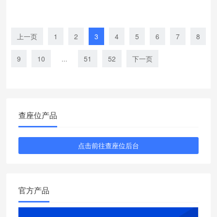
上一页
1
2
3
4
5
6
7
8
9
10
...
51
52
下一页
查座位产品
点击前往查座位后台
官方产品