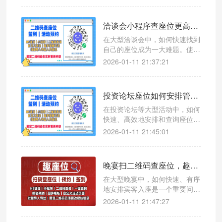
效率。
洽谈会小程序查座位更高效，微信扫码查座位系统助您轻松管理
在大型洽谈会中，如何快速找到
自己的座位成为一大难题。使用
微信扫码查座位系统，让参会者
2026-01-11 21:37:21
一键查询座位号，提升现场管理
效率。
投资论坛座位如何安排管理？微信扫码查座位小程序提升参会体验的神器
在投资论坛等大型活动中，如何
快速、高效地安排和查询座位成
为一大难题。本文介绍一款创新
2026-01-11 21:45:01
工具——微信扫码查座位系统，
帮助主办方轻松管理座位信息，
提升参会者用餐体验。
晚宴扫二维码查座位，趣座位提升用餐体验的高效解决方案
在大型晚宴中，如何快速、有序
地安排宾客入座是一个重要问
题。使用微信扫码查座位系统，
2026-01-11 21:47:27
可以轻松解决这一难题，提升整
体用餐效率。