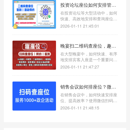
投资论坛座位如何安排管理？微信扫码查座位小程序提升参会体验的神器
在投资论坛等大型活动中，如何
快速、高效地安排和查询座位成
为一大难题。本文介绍一款创新
2026-01-11 21:45:01
工具——微信扫码查座位系统，
帮助主办方轻松管理座位信息，
提升参会者用餐体验。
晚宴扫二维码查座位，趣座位提升用餐体验的高效解决方案
在大型晚宴中，如何快速、有序
地安排宾客入座是一个重要问
题。使用微信扫码查座位系统，
2026-01-11 21:47:27
可以轻松解决这一难题，提升整
体用餐效率。
销售会议如何排座位？微信扫码查座位系统让效率翻倍
在销售会议中，如何快速安排座
位、提高效率？使用微信扫码查
座位系统，一键查询座位号，支
2026-01-11 21:48:15
持接入公众号和小程序，适用于
各类会议场景。