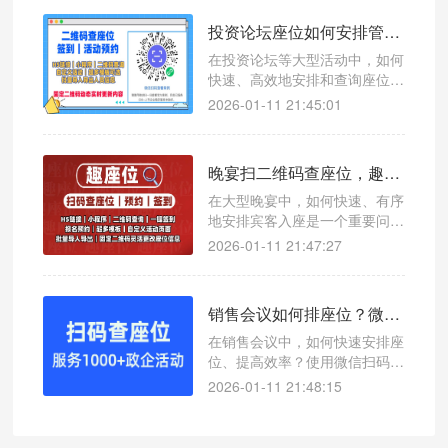
投资论坛座位如何安排管理？微信扫码查座位小程序提升参会体验的神器
在投资论坛等大型活动中，如何
快速、高效地安排和查询座位成
为一大难题。本文介绍一款创新
2026-01-11 21:45:01
工具——微信扫码查座位系统，
帮助主办方轻松管理座位信息，
提升参会者用餐体验。
晚宴扫二维码查座位，趣座位提升用餐体验的高效解决方案
在大型晚宴中，如何快速、有序
地安排宾客入座是一个重要问
题。使用微信扫码查座位系统，
2026-01-11 21:47:27
可以轻松解决这一难题，提升整
体用餐效率。
销售会议如何排座位？微信扫码查座位系统让效率翻倍
在销售会议中，如何快速安排座
位、提高效率？使用微信扫码查
座位系统，一键查询座位号，支
2026-01-11 21:48:15
持接入公众号和小程序，适用于
各类会议场景。