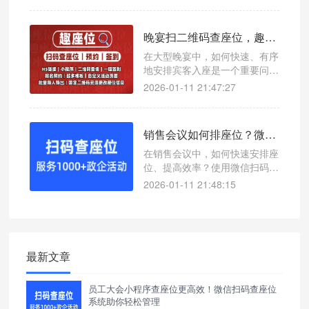
工具——微信扫码查座位系统，
帮助主办方轻松管理座位信息，
提升参会者用餐体验。
晚宴扫二维码查座位，趣座位提升用餐体验的高效解决方案
在大型晚宴中，如何快速、有序
地安排宾客入座是一个重要问
题。使用微信扫码查座位系统，
2026-01-11 21:47:27
可以轻松解决这一难题，提升整
体用餐效率。
销售会议如何排座位？微信扫码查座位系统让效率翻倍
在销售会议中，如何快速安排座
位、提高效率？使用微信扫码查
座位系统，一键查询座位号，支
2026-01-11 21:48:15
持接入公众号和小程序，适用于
各类会议场景。
最新文章
员工大会小程序查座位更高效！微信扫码查座位
系统助你轻松管理