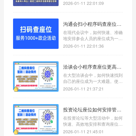
本文介绍一款高效的微信扫码查
2026-01-11 22:01:09
座位系统，帮助主办方和观众轻
松应对座位管理问题。
沟通会扫小程序码查座位，高效管理让会议更轻松
在现代会议中，如何快速、准确
地安排参会人员的座位成为一项
挑战。使用微信扫码查座位系
2026-01-11 22:01:36
统，可以有效提升沟通会的组织
效率。
洽谈会小程序查座位更高效，微信扫码查座位系统助您轻松管理
在大型洽谈会中，如何快速找到
自己的座位成为一大难题。使用
微信扫码查座位系统，让参会者
2026-01-11 21:37:21
一键查询座位号，提升现场管理
效率。
投资论坛座位如何安排管理？微信扫码查座位小程序提升参会体验的神器
在投资论坛等大型活动中，如何
快速、高效地安排和查询座位成
为一大难题。本文介绍一款创新
2026-01-11 21:45:01