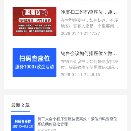
帮助主办方轻松管理座位信息，
提升参会者用餐体验。
晚宴扫二维码查座位，趣座位提升用餐体验的高效解决方案
在大型晚宴中，如何快速、有序
地安排宾客入座是一个重要问
题。使用微信扫码查座位系统，
2026-01-11 21:47:27
可以轻松解决这一难题，提升整
体用餐效率。
销售会议如何排座位？微信扫码查座位系统让效率翻倍
在销售会议中，如何快速安排座
位、提高效率？使用微信扫码查
座位系统，一键查询座位号，支
2026-01-11 21:48:15
持接入公众号和小程序，适用于
各类会议场景。
最新文章
员工大会小程序查座位更高效！微信扫码查座位
系统助你轻松管理
2026-01-13