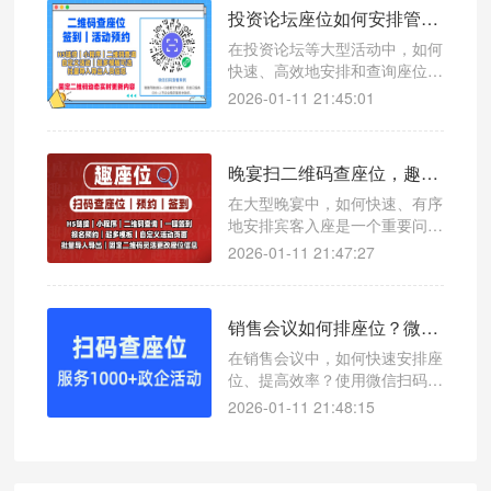
投资论坛座位如何安排管理？微信扫码查座位小程序提升参会体验的神器
在投资论坛等大型活动中，如何
快速、高效地安排和查询座位成
为一大难题。本文介绍一款创新
2026-01-11 21:45:01
工具——微信扫码查座位系统，
帮助主办方轻松管理座位信息，
提升参会者用餐体验。
晚宴扫二维码查座位，趣座位提升用餐体验的高效解决方案
在大型晚宴中，如何快速、有序
地安排宾客入座是一个重要问
题。使用微信扫码查座位系统，
2026-01-11 21:47:27
可以轻松解决这一难题，提升整
体用餐效率。
销售会议如何排座位？微信扫码查座位系统让效率翻倍
在销售会议中，如何快速安排座
位、提高效率？使用微信扫码查
座位系统，一键查询座位号，支
2026-01-11 21:48:15
持接入公众号和小程序，适用于
各类会议场景。