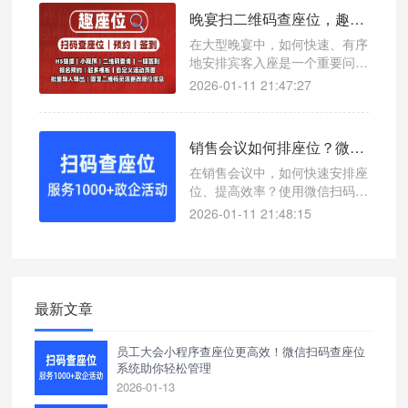
提升参会者用餐体验。
晚宴扫二维码查座位，趣座位提升用餐体验的高效解决方案
在大型晚宴中，如何快速、有序
地安排宾客入座是一个重要问
题。使用微信扫码查座位系统，
2026-01-11 21:47:27
可以轻松解决这一难题，提升整
体用餐效率。
销售会议如何排座位？微信扫码查座位系统让效率翻倍
在销售会议中，如何快速安排座
位、提高效率？使用微信扫码查
座位系统，一键查询座位号，支
2026-01-11 21:48:15
持接入公众号和小程序，适用于
各类会议场景。
最新文章
员工大会小程序查座位更高效！微信扫码查座位
系统助你轻松管理
2026-01-13